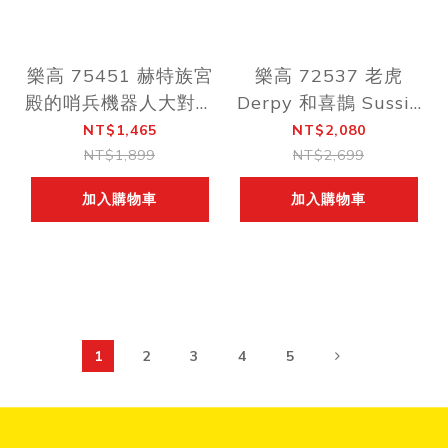
樂高 75451 赫特族宮
樂高 72537 老虎
殿的哨兵機器人大對決
Derpy 和喜鵲 Sussie
｜ STAR WARS 系列
｜ 獵魔女團 系列 ｜
NT$1,465
NT$2,080
｜ 飛米樂高專賣店
飛米樂高專賣店
NT$1,899
NT$2,699
加入購物車
加入購物車
1
2
3
4
5