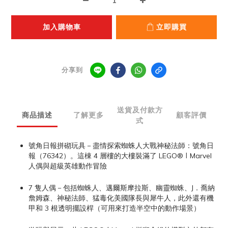
加入購物車
立即購買
分享到
送貨及付款方
商品描述
了解更多
顧客評價
式
號角日報拼砌玩具－盡情探索蜘蛛人大戰神秘法師：號角日
報（76342）。這棟 4 層樓的大樓裝滿了 LEGO® ǀ Marvel
人偶與超級英雄動作冒險
7 隻人偶－包括蜘蛛人、邁爾斯摩拉斯、幽靈蜘蛛、J．喬納
詹姆森、神秘法師、猛毒化美國隊長與犀牛人，此外還有機
甲和 3 根透明擺設桿（可用來打造半空中的動作場景）