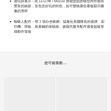
遊玩與展示－此 LEGO® ǀ Marvel 拼砌盒組的模型內外都有
豐富的細節，並包含好玩的特色，如可變換廣告看板顯示圖
像的滑桿
蜘蛛人配件－用 3 張白色蛛網、猛毒化美國隊長的盾牌、影
印機、滑板、裝著錢的保險箱、披薩托盤等配件激發超級英
雄動作冒險
您可能喜歡...