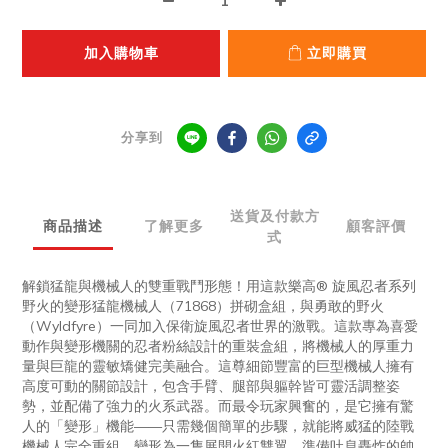
加入購物車
立即購買
分享到
送貨及付款方
商品描述
了解更多
顧客評價
式
解鎖猛龍與機械人的雙重戰鬥形態！用這款樂高® 旋風忍者系列
野火的變形猛龍機械人（71868）拼砌盒組，與勇敢的野火
（Wyldfyre）一同加入保衛旋風忍者世界的激戰。這款專為喜愛
動作與變形機關的忍者粉絲設計的重裝盒組，將機械人的厚重力
量與巨龍的靈敏矯健完美融合。這尊細節豐富的巨型機械人擁有
高度可動的關節設計，包含手臂、腿部與軀幹皆可靈活調整姿
勢，並配備了強力的火系武器。而最令玩家興奮的，是它擁有驚
人的「變形」機能——只需幾個簡單的步驟，就能將威猛的陸戰
機械人完全重組、變形為一隻展開火紅雙翼、準備吐息轟炸的帥