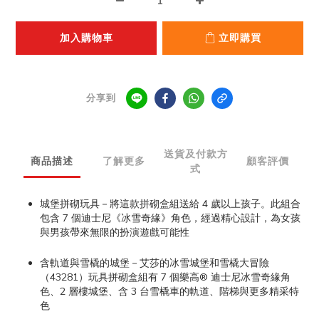
加入購物車
立即購買
分享到
送貨及付款方
商品描述
了解更多
顧客評價
式
城堡拼砌玩具－將這款拼砌盒組送給 4 歲以上孩子。此組合
包含 7 個迪士尼《冰雪奇緣》角色，經過精心設計，為女孩
與男孩帶來無限的扮演遊戲可能性
含軌道與雪橇的城堡－艾莎的冰雪城堡和雪橇大冒險
（43281）玩具拼砌盒組有 7 個樂高® 迪士尼冰雪奇緣角
色、2 層樓城堡、含 3 台雪橇車的軌道、階梯與更多精采特
色