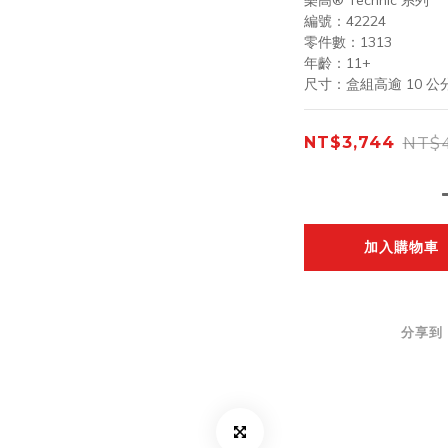
樂高® Technic 系列
編號：42224
零件數：1313
年齡：11+
尺寸：盒組高逾 10 公分
NT$4
NT$3,744
加入購物車
分享到