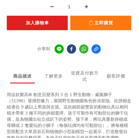
加入購物車
立即購買
分享到
送貨及付款方
商品描述
了解更多
顧客評價
式
用這款樂高® 創意百變系列 3 合 1 野生動物：威風獅子
（31386）發揮想像力，展開野生動物園角色扮演冒險。此拼砌盒
組適合 9 歲以上男孩與女孩。這款細節超豐富的動物玩具以相同
積木帶來 3 種不同的拼砌選擇。孩子可製作有可動部位
的獅子玩
偶，並為牠擺出站立或趴下的姿勢。接下來，將玩具重新拼砌成
母獅或 2 隻愛玩的小獅子（每個玩偶均有可動部位）。
將每種模
型搭配含大草原岩石和植物的小型副模型一起展示，打造散發自
然氣息的完整場景，為孩子臥室的架子或桌面增添創意擺飾。