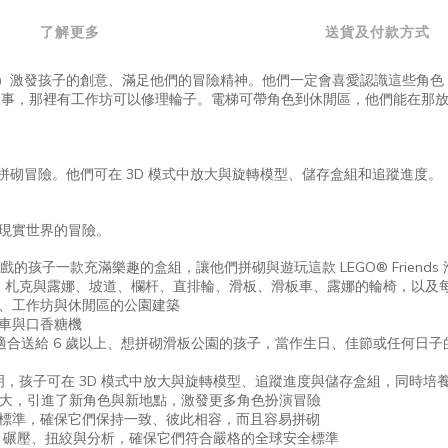
了解更多
送貨及付款方式
公園（41751）激發孩子的創意、滿足他們的冒險精神。他們一定會喜愛認識
故事，那裡有工作坊可以修理輪子。電梯可帶角色到休閒區，他們能在那
直覺式拼砌冒險。他們可在 3D 模式中放大與旋轉模型、儲存盒組和追蹤進度。
現實世界的冒險。
孩子一款充滿樂趣的盒組，讓他們拼砌與遊玩這款 LEGO® Friends 
s 角色蓮恩、札克與露娜、坡道、欄杆、直排輪、滑板、滑板車、露娜的輪椅，以
梯、工作坊與休閒區的公園建築
板車與口香糖機
玩具盒組適合送給 6 歲以上、想拼砌滑板公園的孩子，當作生日、佳節或任何日
式拼砌說明，孩子可在 3D 模式中放大與旋轉模型、追蹤進度與儲存盒組，同時培
 世界變得更大，引進了新角色與新地點，激發更多角色扮演冒險
的業界標準，確保它們保持一致、彼此相容，而且容易拼砌
、碾壓、扭絞與分析，確保它們符合嚴格的全球安全標準