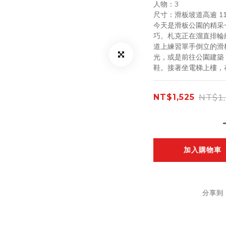
人物：3
尺寸：滑板坡道高逾 11 
今天是滑板公園的精采
巧。札克正在溜直排輪
道上練習單手倒立的滑
光，或是前往公園建築
鞋。接著坐電梯上樓，
NT$1,
NT$1,525
加入購物車
分享到