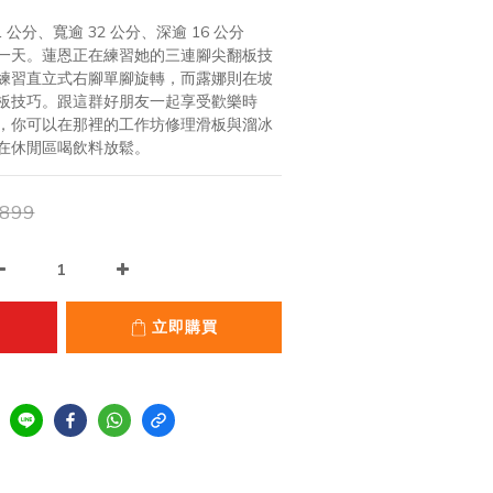
公分、寬逾 32 公分、深逾 16 公分
一天。蓮恩正在練習她的三連腳尖翻板技
練習直立式右腳單腳旋轉，而露娜則在坡
板技巧。跟這群好朋友一起享受歡樂時
，你可以在那裡的工作坊修理滑板與溜冰
在休閒區喝飲料放鬆。
899
立即購買