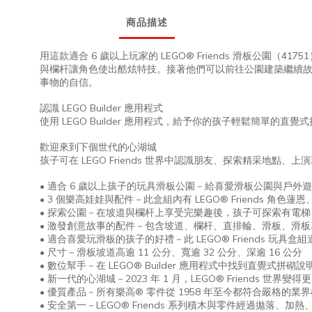
商品描述
用這款適合 6 歲以上玩家的 LEGO® Friends 滑板
與欄杆讓角色使出酷炫特技。接著他們可以前往公園建築繼續
事物的自信。
認識 LEGO Builder 應用程式
使用 LEGO Builder 應用程式，給予你的孩子輕鬆簡單的
歡迎來到下個世代的心湖城
孩子可在
LEGO Friends
世界中認識朋友、探索精采地點、上演
• 適合 6 歲以上孩子的玩具滑板公園－給喜愛滑板公園與戶外遊戲的
• 3 個樂高娃娃與配件－此盒組內有 LEGO® Friend
• 探索公園－在坡道與欄杆上享受完樂趣後，孩子可探索有電
• 激發創意故事的配件－包含坡道、欄杆、直排輪、滑板、滑
• 適合喜愛玩滑板的孩子的好禮－此 LEGO® Friends 
• 尺寸－滑板坡道高逾 11 公分、寬逾 32 公分、深逾 16 公分
• 數位幫手－在 LEGO® Builder 應用程式中找到直覺
• 新一代的心湖城－2023 年 1 月，LEGO® Friends
• 優質產品－所有樂高® 零件從 1958 年至今都符合嚴格
•
安全第一－
LEGO® Friends
系列積木與零件經過拋落、加熱