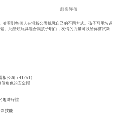
顧客評價
這些角色，並看到每個人在滑板公園挑戰自己的不同方式。孩子可用坡道
放鬆。此酷炫玩具適合讓孩子明白，友情的力量可以給你嘗試新
滑板公園（41751）
及每個角色的安全帽
子的趣味好禮
養新技能