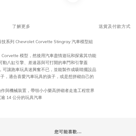
了解更多
送貨及付款方式
vrolet Corvette Stingray 汽車模型組
orvette 模型，然後用汽車盡情遊玩和探索其功能
統、可動八缸引擎、差速器與可打開的車門和引擎蓋
的配色，可讓跑車玩具迷興奮不已，並能製作成吸睛擺設品
點子，適合喜愛汽車玩具的孩子，或是想拼砌自己的
動作與機械裝置，帶領小小樂高拼砌者走進工程世界
寬逾 14 公分的玩具汽車
您可能喜歡...