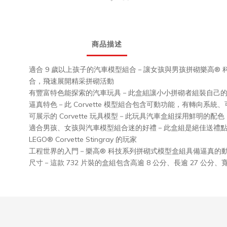
商品描述
適合 9 歲以上孩子的汽車模型組合－讓女孩與男孩拼砌樂高® 科技系列 Che
合，飛速展開精采拼砌活動
有豐富特色能探索的汽車玩具－此盒組讓小小拼砌者組裝自己的 C
逼真特色－此 Corvette 模型組合包含可動功能，有轉向系
可展示的 Corvette 玩具模型－此玩具汽車盒組採用鮮明
適合男孩、女孩與汽車模型組合迷的好禮－此盒組是絕佳送禮
LEGO® Corvette Stingray 的玩家
工程世界的入門－樂高® 科技系列拼砌式模型盒組具備逼真的
尺寸－這款 732 片裝的盒組包含高逾 8 公分、長逾 27 公分、