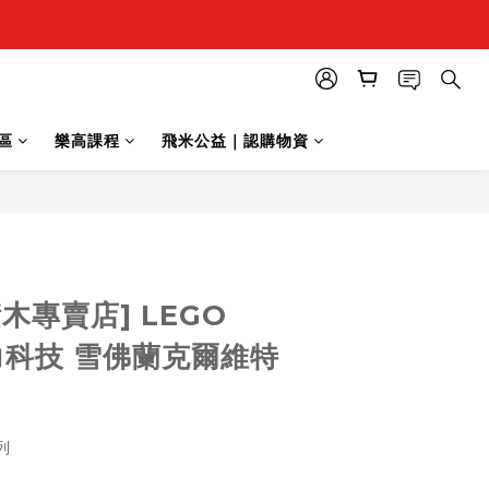
區
樂高課程
飛米公益｜認購物資
立即購買
木專賣店] LEGO
動力科技 雪佛蘭克爾維特
列