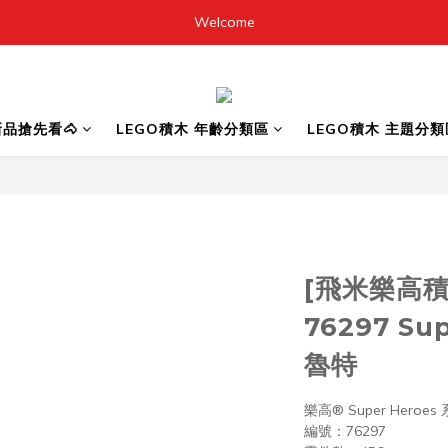
Welcome
6新品搶先看🐴
LEGO積木 年齡分類區
LEGO積木 主題分類
[飛米樂高積
76297 Su
魯特
樂高® Super Heroes
編號：76297