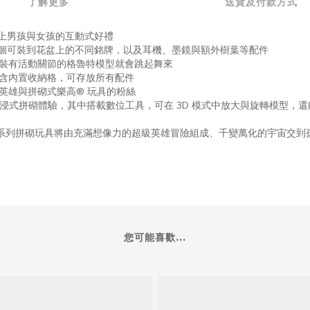
了解更多
送貨及付款方式
上男孩與女孩的互動式好禮
個可裝到花盆上的不同銘牌，以及耳機、墨鏡與額外樹葉等配件
裝有活動關節的格魯特模型就會跳起舞來
含內置收納格，可存放所有配件
英雄與拼砌式樂高
®
玩具的粉絲
浸式拼砌體驗，其中搭載數位工具，可在
3D
模式中放大與旋轉模型，還
系列拼砌玩具將由充滿想像力的超級英雄冒險組成、千變萬化的宇宙交到
您可能喜歡...