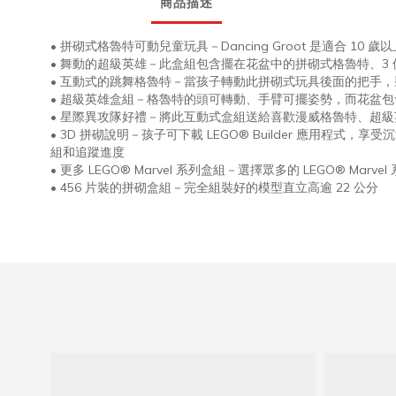
商品描述
•
拼砌式格魯特可動兒童玩具－
Dancing Groot
是適合
10
歲以
•
舞動的超級英雄－此盒組包含擺在花盆中的拼砌式格魯特、
3
•
互動式的跳舞格魯特－當孩子轉動此拼砌式玩具後面的把手，
•
超級英雄盒組－格魯特的頭可轉動、手臂可擺姿勢，而花盆包
•
星際異攻隊好禮－將此互動式盒組送給喜歡漫威格魯特、超級
• 3D
拼砌說明－孩子可下載
LEGO® Builder
應用程式，享受沉
組和追蹤進度
•
更多
LEGO® Marvel
系列盒組－選擇眾多的
LEGO® Marvel
• 456
片裝的拼砌盒組－完全組裝好的模型直立高逾
22
公分