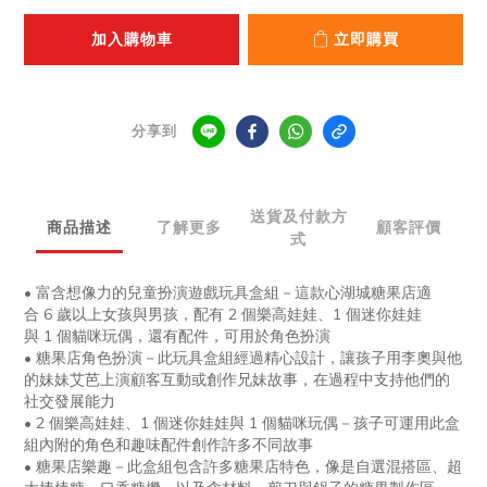
加入購物車
立即購買
分享到
送貨及付款方
商品描述
了解更多
顧客評價
式
•
富含想像力的兒童扮演遊戲玩具盒組－這款心湖城糖果店適
合
6
歲以上女孩與男孩，配有
2
個樂高娃娃、
1
個迷你娃娃
與
1
個貓咪玩偶，還有配件，可用於角色扮演
•
糖果店角色扮演－此玩具盒組經過精心設計，讓孩子用李奧與他
的妹妹艾芭上演顧客互動或創作兄妹故事，在過程中支持他們的
社交發展能力
• 2
個樂高娃娃、
1
個迷你娃娃與
1
個貓咪玩偶－孩子可運用此盒
組內附的角色和趣味配件創作許多不同故事
•
糖果店樂趣－此盒組包含許多糖果店特色，像是自選混搭區、超