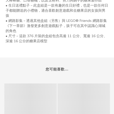
大棒棒糖、口香糖機，以及含材料、剪刀與鍋子的糖果製作區
•
生日送禮點子－此盒組是一款有趣的生日好禮，也是一款任何日
子都能贈送的小禮物，適合喜歡創意遊戲和去糖果店的女孩與男
孩
•
網路影集－透過其他盒組（另售）與
LEGO® Friends
網路影集
《下一章節》激發更多創意遊戲點子，孩子可在其中認識心湖城
的角色
•
尺寸－這款
376
片裝的盒組包含高逾
11
公分、寬逾
16
公分、
深逾
16
公分的糖果店模型
您可能喜歡...