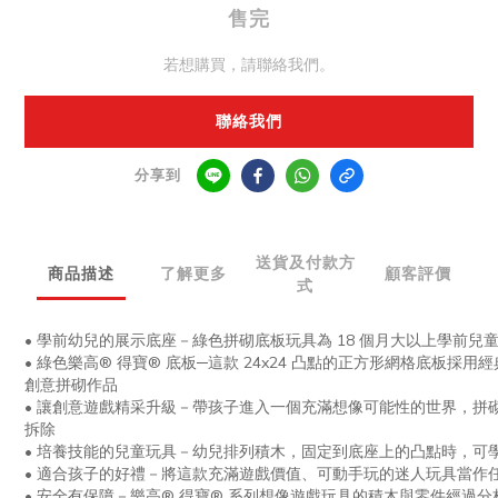
售完
若想購買，請聯絡我們。
聯絡我們
分享到
送貨及付款方
商品描述
了解更多
顧客評價
式
•
學前幼兒的展示底座－綠色拼砌底板玩具為
18
個月大以上學前兒
•
綠色樂高
®
得寶
®
底板
─
這款
24x24
凸點的正方形網格底板採用經
創意拼砌作品
•
讓創意遊戲精采升級－帶孩子進入一個充滿想像可能性的世界，拼
拆除
•
培養技能的兒童玩具－幼兒排列積木，固定到底座上的凸點時，可
•
適合孩子的好禮－將這款充滿遊戲價值、可動手玩的迷人玩具當作
•
安全有保障－樂高
®
得寶
®
系列想像遊戲玩具的積木與零件經過分