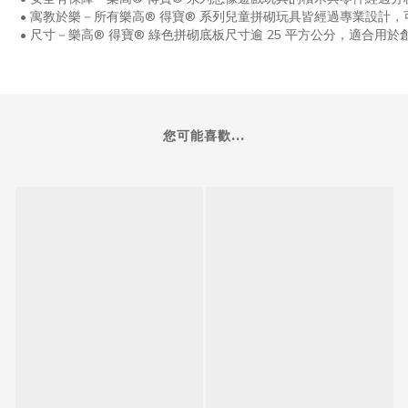
•
寓教於樂－所有樂高
®
得寶
®
系列兒童拼砌玩具皆經過專業設計，
•
尺寸－樂高
®
得寶
®
綠色拼砌底板尺寸逾
25
平方公分，適合用於
您可能喜歡...