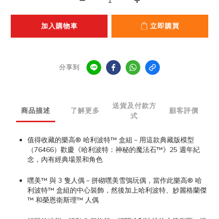
加入購物車
立即購買
分享到
送貨及付款方
商品描述
了解更多
顧客評價
式
值得收藏的樂高® 哈利波特™ 盒組－用這款典藏版模型
（76466）歡慶《哈利波特：神秘的魔法石™》25 週年紀
念，內有經典場景和角色
嘿美™ 與 3 隻人偶－拼砌嘿美雪鴞玩偶，當作此樂高® 哈
利波特™ 盒組的中心裝飾，然後加上哈利波特、妙麗格蘭傑
™ 和榮恩衛斯理™ 人偶