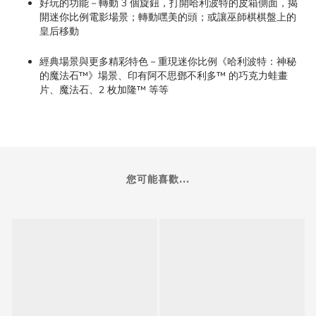
好玩的功能－轉動 3 個旋鈕，打開哈利波特的皮箱側面，揭
開迷你比例電影場景；轉動嘿美的頭；或讓巫師棋棋盤上的
皇后移動
經典場景與更多精彩特色－重現迷你比例《哈利波特：神秘
的魔法石™》場景、印有阿不思鄧不利多™ 的巧克力蛙畫
片、魔法石、2 枚加隆™ 等等
您可能喜歡...