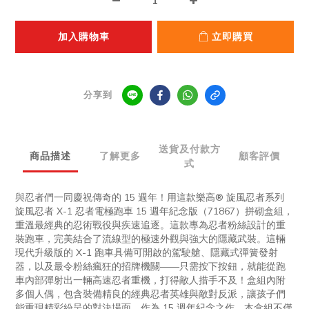
加入購物車
立即購買
分享到
送貨及付款方
商品描述
了解更多
顧客評價
式
與忍者們一同慶祝傳奇的 15 週年！用這款樂高® 旋風忍者系列
旋風忍者 X-1 忍者電極跑車 15 週年紀念版（71867）拼砌盒組，
重溫最經典的忍術戰役與疾速追逐。這款專為忍者粉絲設計的重
裝跑車，完美結合了流線型的極速外觀與強大的隱藏武裝。這輛
現代升級版的 X-1 跑車具備可開啟的駕駛艙、隱藏式彈簧發射
器，以及最令粉絲瘋狂的招牌機關——只需按下按鈕，就能從跑
車內部彈射出一輛高速忍者重機，打得敵人措手不及！盒組內附
多個人偶，包含裝備精良的經典忍者英雄與敵對反派，讓孩子們
能重現精彩紛呈的對決場面。作為 15 週年紀念之作，本盒組不僅