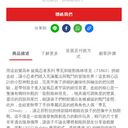
聯絡我們
分享到
送貨及付款方
商品描述
了解更多
顧客評價
式
用這款樂高® 旋風忍者系列 季瓦和龍獸格林塔克（71863）拼砌
盒組，讓小忍者們踏入充滿魔法與戰鬥的冒險世界！這套精心設
計的小型神獸盒組，完美平衡了拼砌的趣味性與極佳的把玩體
驗，是帶領孩子進入旋風忍者宇宙的絕佳首選。盒組的核心是一
隻擁有獨特外觀的「龍獸格林塔克」，牠具備可調角度的雙翼、
靈活的四肢與尾巴，能讓孩子們輕鬆擺出各種威猛的戰鬥姿態。
此外，盒組更附帶了手持專屬武器的經典角色人偶「季瓦
（Chiva）」，讓正邪對抗的情節隨時都能在孩子的想像中火熱開
戰。這不僅是一款能激發無限創造力的動作玩具，精巧的尺寸更
非常適合隨身攜帶，讓孩子不論去哪裡都能與朋友分享遊戲樂
趣。搭配 LEGO Builder 應用程式，還能透過 3D 旋轉與縮放功