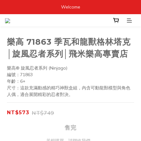
Welcome
樂高 71863 季瓦和龍獸格林塔克
│旋風忍者系列│飛米樂高專賣店
樂高® 旋風忍者系列 (Ninjago)
編號：71863
年齡：6+
尺寸：這款充滿動感的精巧神獸盒組，內含可動龍獸模型與角色
人偶，適合展開精彩的忍者對決。
NT$749
NT$573
售完
若想購買，請聯絡我們。