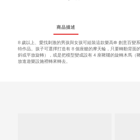
商品描述
8 歲以上、愛找刺激的男孩與女孩可組裝這款樂高® 創意百變系列
特作品。孩子可選擇打造有 8 個座艙的摩天輪，只要轉動背面
斜或平放旋轉），或是把模型變成設有 4 座鞦韆的旋轉木馬（
放進遊樂設施裡轉來轉去。