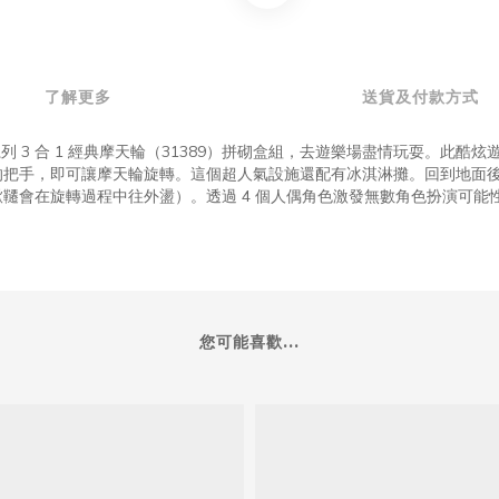
了解更多
送貨及付款方式
 3 合 1 經典摩天輪（31389）拼砌盒組，去遊樂場盡情玩耍。此酷
的把手，即可讓摩
天輪旋轉。這個超人氣設施還配有冰淇淋攤。
回到地面
鞦韆會在旋轉過程中往外盪）。
透過 4 個人偶角色激發無數角色扮演可能性
您可能喜歡...