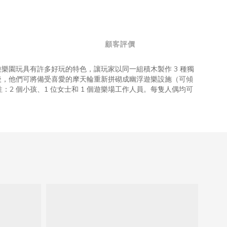
顧客評價
炫遊樂園玩具有許多好玩的特色，讓玩家以同一組積木製作 3 種獨
後，他們可將備受喜愛的摩天輪重新拼砌成幽浮遊樂設施（可傾
：2 個小孩、1 位女士和 1 個遊樂場工作人員。每隻人偶均可