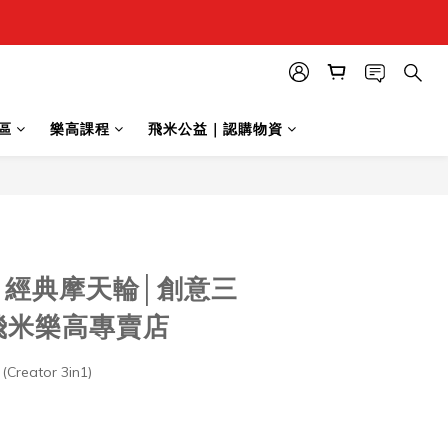
區
樂高課程
飛米公益｜認購物資
立即購買
89 經典摩天輪│創意三
飛米樂高專賣店
eator 3in1)