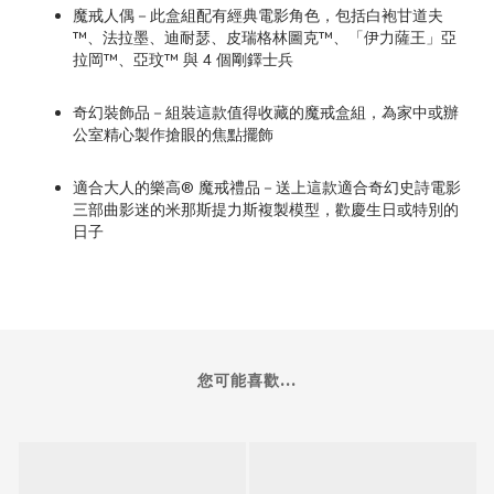
魔戒人偶－此盒組配有經典電影角色，包括白袍甘道夫
™、法拉墨、迪耐瑟、皮瑞格林圖克™、「伊力薩王」亞
拉岡™、亞玟™ 與 4 個剛鐸士兵
奇幻裝飾品－組裝這款值得收藏的魔戒盒組，為家中或辦
公室精心製作搶眼的焦點擺飾
適合大人的樂高® 魔戒禮品－送上這款適合奇幻史詩電影
三部曲影迷的米那斯提力斯複製模型，歡慶生日或特別的
日子
您可能喜歡...