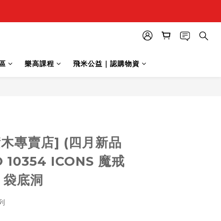
區
樂高課程
飛米公益｜認購物資
立即購買
木專賣店] (四月新品
 10354 ICONS 魔戒
：袋底洞
列