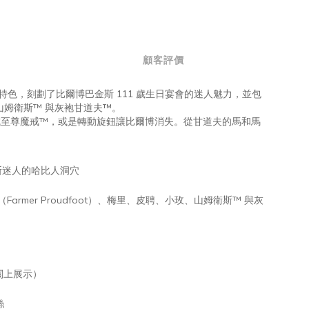
顧客評價
的特色，刻劃了比爾博巴金斯 111 歲生日宴會的迷人魅力，並包
玫、山姆衛斯™ 與灰袍甘道夫™。
成至尊魔戒™，或是轉動旋鈕讓比爾博消失。從甘道夫的馬和馬
金斯迷人的哈比人洞穴
rmer Proudfoot）、梅里、皮聘、小玫、山姆衛斯™ 與灰
闔上展示）
絲