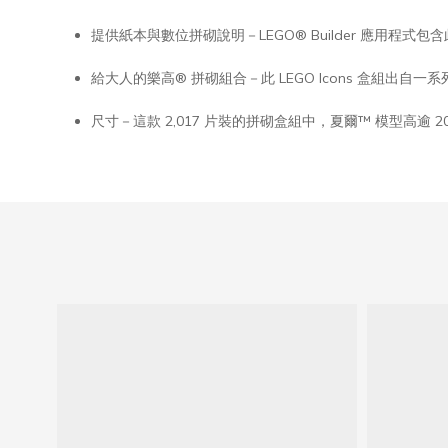
提供紙本與數位拼砌說明－LEGO® Builder 應用程式包含
給大人的樂高® 拼砌組合－此 LEGO Icons 盒組出
尺寸－這款 2,017 片裝的拼砌盒組中，夏爾™ 模型高逾 20