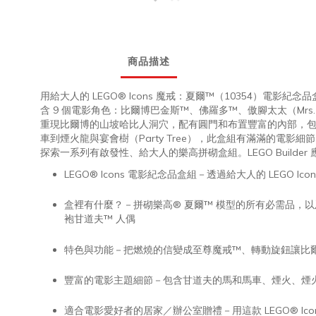
商品描述
用給大人的 LEGO® Icons 魔戒：夏爾™（10354）
含 9 個電影角色：比爾博巴金斯™、佛羅多™、傲腳太太（Mrs. P
重現比爾博的山坡哈比人洞穴，配有圓門和布置豐富的內部，
車到煙火龍與宴會樹（Party Tree），此盒組有滿滿的電影
探索一系列有啟發性、給大人的樂高拼砌盒組。LEGO Build
LEGO® Icons 電影紀念品盒組－透過給大人的 LEG
盒裡有什麼？－拼砌樂高® 夏爾™ 模型的所有必需品，以及比爾
袍甘道夫™ 人偶
特色與功能－把燃燒的信變成至尊魔戒™、轉動旋鈕讓比
豐富的電影主題細節－包含甘道夫的馬和馬車、煙火、煙火龍
適合電影愛好者的居家／辦公室贈禮－用這款 LEGO® I