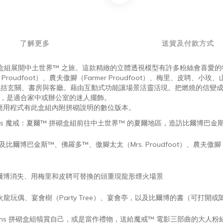
了解更多
送貨及付款方式
電影紀念品盒組展開中土世界™ 之旅。這款精緻的立體透視模型有許多粉絲會喜愛
roudfoot）、農夫傲腳（Farmer Proudfoot）、梅里、皮聘、小
包括玄關、書房與客廳。藉由互動式功能讓場景活靈活現。把燃燒的信變
細節，是適合家中或辦公室的迷人擺飾。
er 應用程式有此盒組內附拼砌說明的數位版本。
O Icons 魔戒：夏爾™ 拼砌盒組前往中土世界™ 的夏爾地區，造訪比爾博巴
博巴金斯™、佛羅多™、傲腳太太（Mrs. Proudfoot）、農夫傲腳（Fa
爾博消失、用梅里和皮聘可替換的頭重現龍形煙火場景
玩偶、宴會樹（Party Tree）、宴會亭，以及比爾博的書（可打開或
cons 拼砌盒組犒賞自己，或是當作禮物，送給魔戒™ 電影三部曲的大人粉