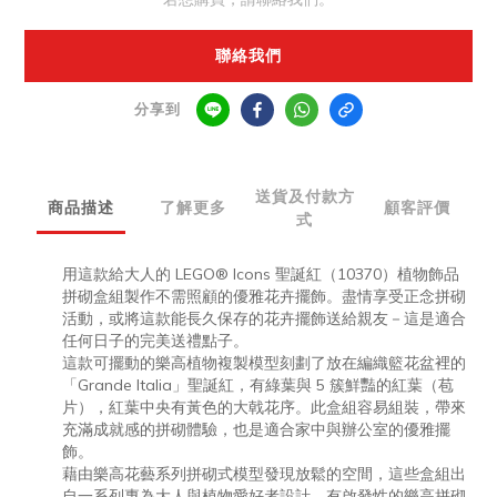
聯絡我們
分享到
送貨及付款方
商品描述
了解更多
顧客評價
式
用這款給大人的 LEGO® Icons 聖誕紅（10370）植物飾品
拼砌盒組製作不需照顧的優雅花卉擺飾。盡情享受正念拼砌
活動，或將這款能長久保存的花卉擺飾送給親友－這是適合
任何日子的完美送禮點子。
這款可擺動的樂高植物複製模型刻劃了放在編織籃花盆裡的
「Grande Italia」聖誕紅，有綠葉與 5 簇鮮豔的紅葉（苞
片），紅葉中央有黃色的大戟花序。此盒組容易組裝，帶來
充滿成就感的拼砌體驗，也是適合家中與辦公室的優雅擺
飾。
藉由樂高花藝系列拼砌式模型發現放鬆的空間，這些盒組出
自一系列專為大人與植物愛好者設計、有啟發性的樂高拼砌