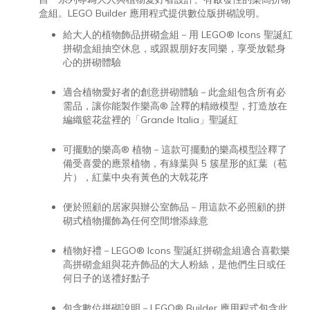
盒組。LEGO Builder 應用程式提供數位版拼砌說明。
給大人的植物飾品拼砌盒組－用 LEGO® Icons 聖誕紅
拼砌盒組抽空休息，或跟親朋好友同樂，享受放鬆身
心的拼砌體驗
適合植物愛好者的創意拼砌體驗－此盒組包含所有必
需品，讓你能製作樂高® 詮釋的精緻模型，打造放在
編織籃花盆裡的「Grande Italia」聖誕紅
可擺動的樂高® 植物－這款可擺動的樂高模型詮釋了
備受喜愛的應景植物，有綠葉與 5 簇星形的紅葉（苞
片），紅葉中央有黃色的大戟花序
便於照顧的居家與辦公室飾品－用這款不必照顧的拼
砌式植物擺飾為任何空間增添綠意
植物好禮－LEGO® Icons 聖誕紅拼砌盒組適合喜歡樂
高拼砌盒組與花卉飾品的大人粉絲，是他們生日或任
何日子的送禮好點子
包含數位拼砌說明－LEGO® Builder 應用程式包含此