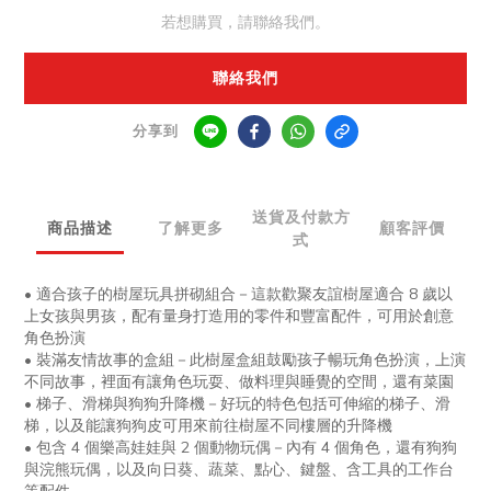
若想購買，請聯絡我們。
聯絡我們
分享到
送貨及付款方
商品描述
了解更多
顧客評價
式
•
適合孩子的樹屋玩具拼砌組合－這款歡聚友誼樹屋適合
8
歲以
上女孩與男孩，配有量身打造用的零件和豐富配件，可用於創意
角色扮演
•
裝滿友情故事的盒組－此樹屋盒組鼓勵孩子暢玩角色扮演，上演
不同故事，裡面有讓角色玩耍、做料理與睡覺的空間，還有菜園
•
梯子、滑梯與狗狗升降機－好玩的特色包括可伸縮的梯子、滑
梯，以及能讓狗狗皮可用來前往樹屋不同樓層的升降機
•
包含
4
個樂高娃娃與
2
個動物玩偶－內有
4
個角色，還有狗狗
與浣熊玩偶，以及向日葵、蔬菜、點心、鍵盤、含工具的工作台
等配件