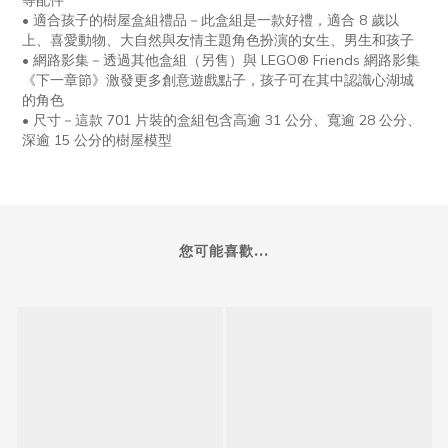
•
適合孩子的樹屋盒組禮品－此盒組是一款好禮，適合
8
歲以
上、喜愛動物、大自然與友情主題角色扮演的女生、男生和孩子
•
網路影集－透過其他盒組（另售）與
LEGO® Friends
網路影集
《下一章節》激發更多創意遊戲點子，孩子可在其中認識心湖城
的角色
•
尺寸－這款
701
片裝的盒組包含高逾
31
公分、寬逾
28
公分、
深逾
15
公分的樹屋模型
您可能喜歡...