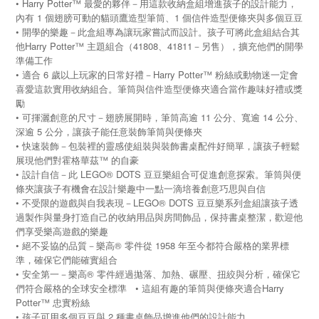
• Harry Potter™ 最愛的夥伴－用這款收納盒組增進孩子的設計能力，
內有 1 個翅膀可動的貓頭鷹造型筆筒、1 個信件造型便條夾與多個豆豆
• 開學的樂趣－此盒組專為讓玩家嘗試而設計。孩子可將此盒組結合其
他Harry Potter™ 主題組合（41808、41811－另售），擴充他們的開學
準備工作
• 適合 6 歲以上玩家的日常好禮－Harry Potter™ 粉絲或動物迷一定會
喜愛這款實用收納組合。筆筒與信件造型便條夾適合當作趣味好禮或獎
勵
• 可揮灑創意的尺寸－翅膀展開時，筆筒高逾 11 公分、寬逾 14 公分、
深逾 5 公分，讓孩子能任意裝飾筆筒與便條夾
• 快速裝飾－包裝裡的靈感使組裝與裝飾書桌配件好簡單，讓孩子輕鬆
展現他們對霍格華茲™ 的自豪
• 設計自信－此 LEGO® DOTS 豆豆樂組合可促進創意探索。筆筒與便
條夾讓孩子有機會在設計樂趣中一點一滴培養創意巧思與自信
• 不受限的遊戲與自我表現－LEGO® DOTS 豆豆樂系列盒組讓孩子透
過製作與量身打造自己的收納用品與房間飾品，保持書桌整潔，歡迎他
們享受樂高遊戲的樂趣
• 絕不妥協的品質－樂高® 零件從 1958 年至今都符合嚴格的業界標
準，確保它們能確實組合
• 安全第一－樂高® 零件經過拋落、加熱、碾壓、扭絞與分析，確保它
們符合嚴格的全球安全標準
• 這組有趣的筆筒與便條夾適合Harry
Potter™ 忠實粉絲
• 孩子可用多個豆豆與 2 種書桌飾品增進他們的設計能力