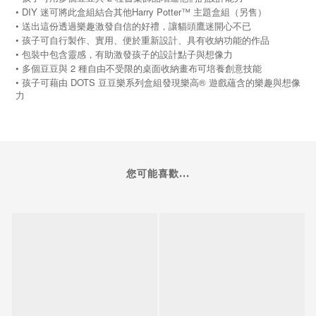
• DIY 迷可將此盒組結合其他Harry Potter™ 主題盒組（另售）
• 送出這份透過樂趣激發自信的好禮，讓貓頭鷹迷開心不已
• 孩子可自行製作、實用、便於重新設計、具有收納功能的作品
• 包裝中包含靈感，有助激發孩子的設計點子與想像力
• 多個豆豆與 2 種自由不受限的桌面收納畫布可培養創意技能
•
DOTS
®
孩子可藉由
豆豆樂系列盒組發現樂高
遊戲蘊含的樂趣與想像
力
您可能喜歡...