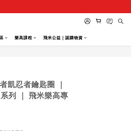
區
樂高課程
飛米公益｜認購物資
忍者凱忍者鑰匙圈 ｜
 系列 ｜ 飛米樂高專