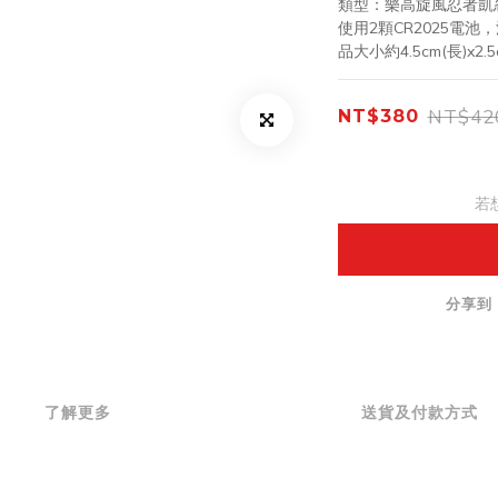
類型：樂高旋風忍者凱
使用2顆CR2025電
品大小約4.5cm(長)x2
NT$42
NT$380
若
分享到
了解更多
送貨及付款方式