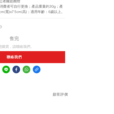
忍者鑰匙圈燈
池，消費者可自行更換；產品重量約30g；產
.5cm(寬)x7.5cm(高)；適用年齡：6歲以上。
0
售完
想購買，請聯絡我們。
聯絡我們
顧客評價