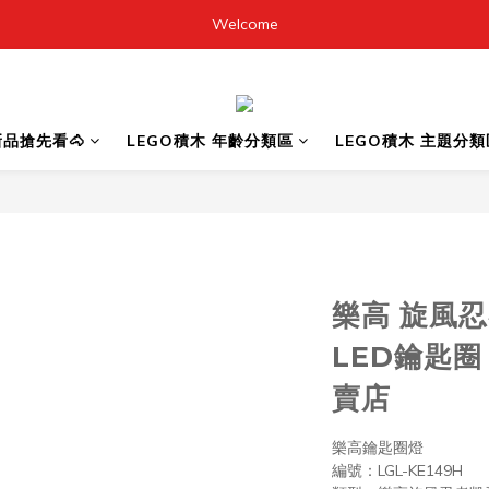
Welcome
6新品搶先看🐴
LEGO積木 年齡分類區
LEGO積木 主題分類
樂高 旋風
LED鑰匙圈
賣店
樂高鑰匙圈燈
編號：LGL-KE149H