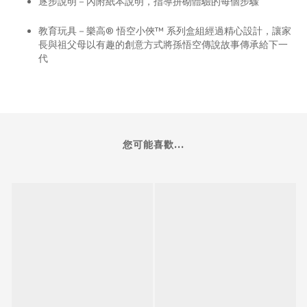
逐步說明－內附紙本說明，指導拼砌體驗的每個步驟
教育玩具－樂高® 悟空小俠™ 系列盒組經過精心設計，讓家
長與祖父母以有趣的創意方式將孫悟空傳說故事傳承給下一
代
您可能喜歡...