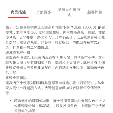
送貨及付款方
商品描述
了解更多
顧客評價
式
孩子一定會喜歡拼砌這套樂高® 悟空小俠™ 盒組（80036）的蘭
燈城，並能享受 360 度的遊戲體驗。內有樂高商店、旅館、熊貓
便利店、2 間餐廳、迷你 KTV、珍珠奶茶店，以及軌道穿梭全城
各處的大眾捷運系統。建築物可輕鬆拆卸，並能以多種方式組
合，打造獨一無二的蘭燈城。
讓城市充滿生機
這套適合 9 歲以上玩家的盒組有 7 隻人偶，包括悟空小俠、龍小
驕與朱大廚（配有拼砌式「帽」氣球和手提廚房，此外還有 2 個
拼砌式機器人與多種趣味配件。內附紙本逐步說明，幫助孩子自
信拼砌。
拼砌全新傳說
樂高悟空小俠系列拼砌玩具靈感來自經典小說《西遊記》，為全
家人提供一種超讚方式，透過創意遊戲向現代版孫悟空傳說致
敬。
精緻無比的拼砌式城市－孩子可用這套玩具盒組以自己的方
式拼砌蘭燈城（80036），以及扮演角色，上演悟空小俠動
畫影集的場景