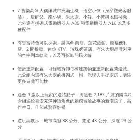
7 隻樂高® 人偶讓城市充滿生機－悟空小俠（身穿觀光客服
裝）、唐師父、龍小驕、朱大廚、小韓、小黃與地鐵司機，
此外還有拼砌式電動機器人 A05 和電動機器人 A16 以及多
種配件
有豐富特色可以探索－樂高® 商店、蓮花旅館、熊貓便利
店、2 間餐廳、迷你 KTV、珍珠奶茶店、有朱大廚品牌列車
的空中列車軌道，以及可拆卸的風火輪
便於重新配置－可輕鬆拆卸每棟建築物並重新配置蘭燈城。
此盒組內還有朱大廚的拼砌式「帽」汽球與手提廚房，增添
更多遊戲可能性
適合 9 歲以上玩家的送禮點子－將這套 2,187 片裝的樂高®
盒組送給喜愛充滿神話角色的動感冒險故事的新潮孩子，當
作生日、佳節或驚喜好禮
遊玩與展示－城市高逾 38 公分、寬逾 43 公分、深逾 23 公
分