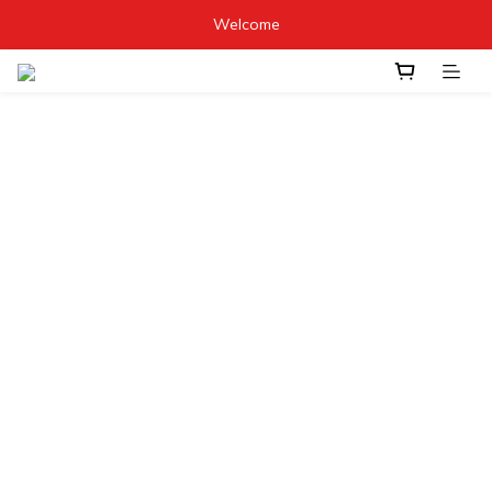
Welcome