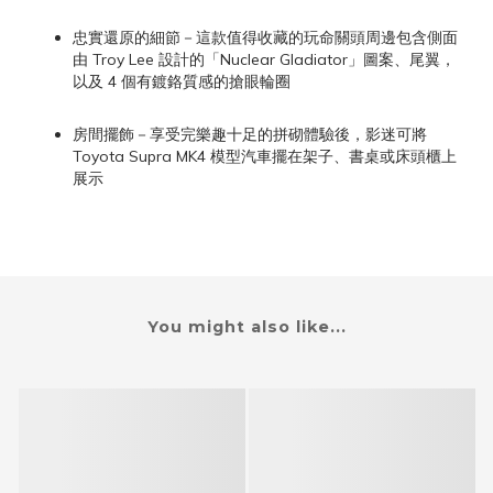
忠實還原的細節－這款值得收藏的玩命關頭周邊包含側面
由 Troy Lee 設計的「Nuclear Gladiator」圖案、尾翼，
以及 4 個有鍍鉻質感的搶眼輪圈
房間擺飾－享受完樂趣十足的拼砌體驗後，影迷可將
Toyota Supra MK4 模型汽車擺在架子、書桌或床頭櫃上
展示
You might also like...