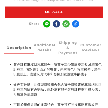
MESSAGE
Share
Shipping
Additional
Customer
Description
&
details
Reviews
Payment
黃色計程車模型汽車組合－讓孩子享受這款樂高® 城市黃色
計程車（60487）盒組的樂趣，內有黃色計程車模型，適合
5 歲以上、喜愛玩具汽車和發揮創意說故事的孩子
盒裡有什麼－此模型拼砌組合包含孩子拼砌電動車風格玩具
計程車的所有必需品，此外還有觀光客與計程車司機人偶，
可用於扮演遊戲
可用於想像遊戲的逼真特色－孩子可打開後車廂來擺放行