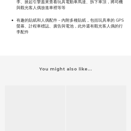
李、掀起引擎蓋來查看玩具電動車馬達、拆下車頂，將司機
與觀光客人偶放進車裡等等
有趣的貼紙和人偶配件－內附多種貼紙，包括玩具車的 GPS
螢幕、計程車標誌、廣告與電池，此外還有觀光客人偶的行
李配件
You might also like...