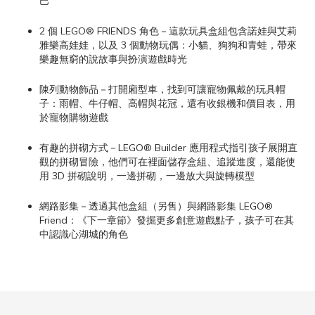
巴
2 個 LEGO® FRIENDS 角色－這款玩具盒組包含諾娃與艾莉
雅樂高娃娃，以及 3 個動物玩偶：小貓、狗狗和青蛙，帶來
樂趣無窮的說故事與扮演遊戲時光
陳列動物飾品－打開廂型車，找到可讓寵物佩戴的玩具帽
子：雨帽、牛仔帽、高帽與花冠，還有收銀機和價目表，用
於寵物購物遊戲
有趣的拼砌方式－LEGO® Builder 應用程式指引孩子展開直
觀的拼砌冒險，他們可在裡面儲存盒組、追蹤進度，還能使
用 3D 拼砌說明，一邊拼砌，一邊放大與旋轉模型
網路影集－透過其他盒組（另售）與網路影集 LEGO®
Friend：《下一章節》發掘更多創意遊戲點子，孩子可在其
中認識心湖城的角色