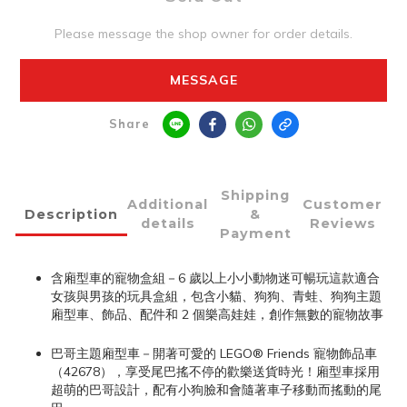
Please message the shop owner for order details.
MESSAGE
Share
Shipping
Additional
Customer
Description
&
details
Reviews
Payment
含廂型車的寵物盒組－6 歲以上小小動物迷可暢玩這款適合
女孩與男孩的玩具盒組，包含小貓、狗狗、青蛙、狗狗主題
廂型車、飾品、配件和 2 個樂高娃娃，創作無數的寵物故事
巴哥主題廂型車－開著可愛的 LEGO® Friends 寵物飾品車
（42678），享受尾巴搖不停的歡樂送貨時光！廂型車採用
超萌的巴哥設計，配有小狗臉和會隨著車子移動而搖動的尾